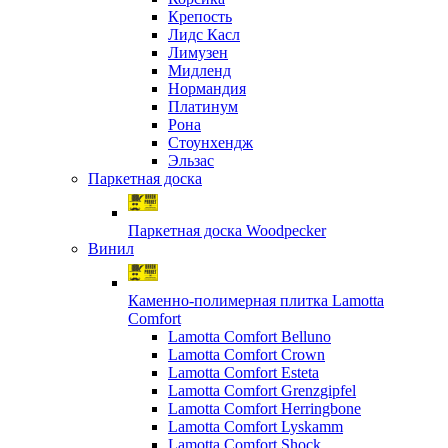
Крепость
Лидс Касл
Лимузен
Мидленд
Нормандия
Платинум
Рона
Стоунхендж
Эльзас
Паркетная доска
Паркетная доска Woodpecker
Винил
Каменно-полимерная плитка Lamotta
Comfort
Lamotta Comfort Belluno
Lamotta Comfort Crown
Lamotta Comfort Esteta
Lamotta Comfort Grenzgipfel
Lamotta Comfort Herringbone
Lamotta Comfort Lyskamm
Lamotta Comfort Shock