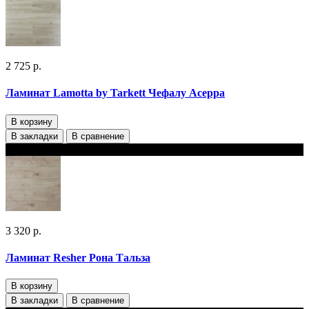
2 725 р.
Ламинат Lamotta by Tarkett Чефалу Асерра
В корзину
В закладки
В сравнение
В наличии
3 320 р.
Ламинат Resher Рона Тальза
В корзину
В закладки
В сравнение