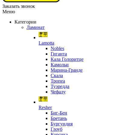
Заказать звонок
Меню
Категории
Ламинат
Lamotta
Nobles
Гиганта
Кала Голоритце
Камольи
Марина-Гранде
Скала
Тропеа
Туэредда
Чефалу
Resher
Биг-Бен
Бретань
Бургундия
Глоуб
Корсика