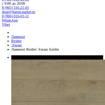
с 9:00 до 20:00
8 (965) 316-21-01
shop@baron-parket.ru
8 (966) 016-01-11
WhatsApp
Viber
Ламинат
Resher
Эльзас
Ламинат Resher Эльзас Блейн
В наличии