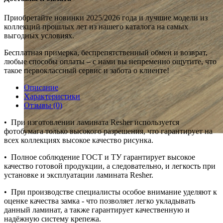
Приобретайте новинки 2025/2026 года и лучшие модели из
коллекций прошлых лет из нашего каталога на самых
выгодных условиях.
Бесплатная примерка, беспрепятственный обмен и возврат,
любые способы оплаты – с нами вы непременно ощутите, что
такое первоклассный сервис и забота о клиенте!
Описание
Характеристики
Отзывы (0)
•⁠ ⁠При изготовлении ламината Resher используется
фотобумага только высокого разрешения, что гарантирует на
всех коллекциях высокое качество рисунка.
•⁠ ⁠Полное соблюдение ГОСТ и ТУ гарантирует высокое
качество готовой продукции, а следовательно, и легкость при
установке и эксплуатации ламината Resher.
•⁠ ⁠При производстве специалисты особое внимание уделяют к
оценке качества замка - что позволяет легко укладывать
данный ламинат, а также гарантирует качественную и
надёжную систему крепежа.