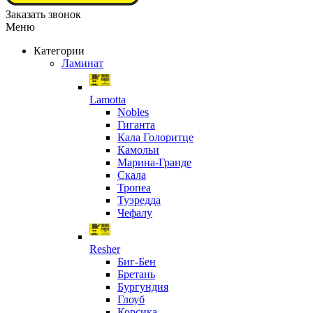
Заказать звонок
Меню
Категории
Ламинат
Lamotta
Nobles
Гиганта
Кала Голоритце
Камольи
Марина-Гранде
Скала
Тропеа
Туэредда
Чефалу
Resher
Биг-Бен
Бретань
Бургундия
Глоуб
Корсика