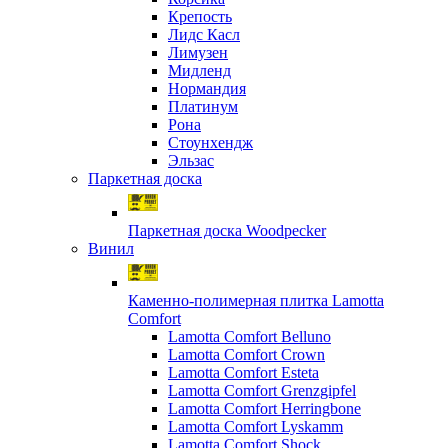
Крепость
Лидс Касл
Лимузен
Мидленд
Нормандия
Платинум
Рона
Стоунхендж
Эльзас
Паркетная доска
Паркетная доска Woodpecker
Винил
Каменно-полимерная плитка Lamotta
Comfort
Lamotta Comfort Belluno
Lamotta Comfort Crown
Lamotta Comfort Esteta
Lamotta Comfort Grenzgipfel
Lamotta Comfort Herringbone
Lamotta Comfort Lyskamm
Lamotta Comfort Shock