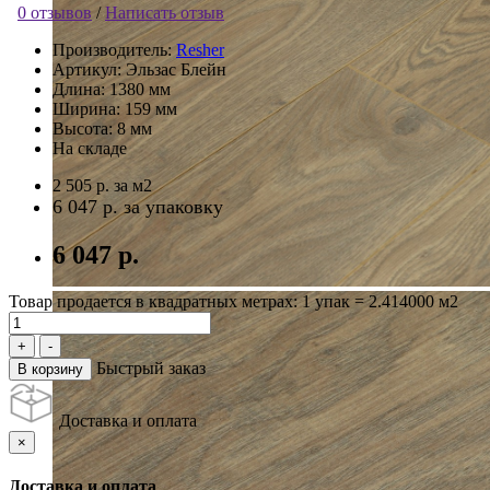
0 отзывов
/
Написать отзыв
Производитель:
Resher
Артикул:
Эльзас Блейн
Длина:
1380 мм
Ширина:
159 мм
Высота:
8 мм
На складе
2 505 р.
за м2
6 047 р.
за упаковку
6 047 р.
Товар продается в квадратных метрах: 1 упак = 2.414000 м2
Быстрый заказ
В корзину
Доставка и оплата
×
Доставка и оплата