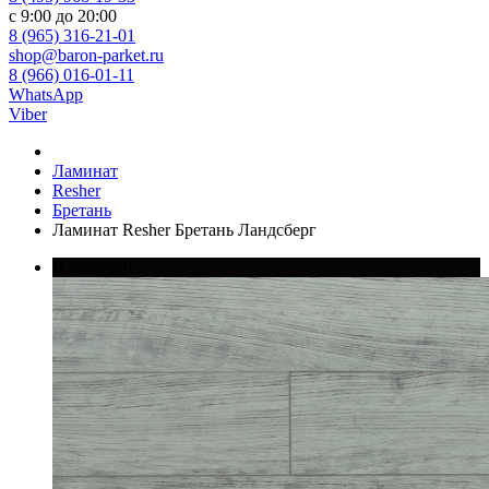
с 9:00 до 20:00
8 (965) 316-21-01
shop@baron-parket.ru
8 (966) 016-01-11
WhatsApp
Viber
Ламинат
Resher
Бретань
Ламинат Resher Бретань Ландсберг
В наличии