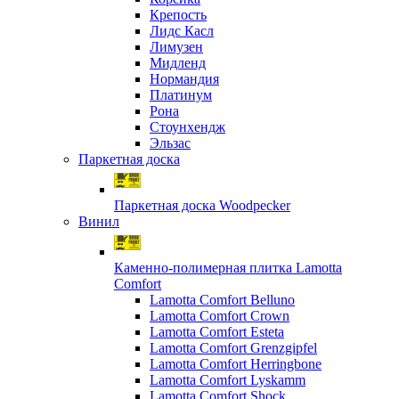
Крепость
Лидс Касл
Лимузен
Мидленд
Нормандия
Платинум
Рона
Стоунхендж
Эльзас
Паркетная доска
Паркетная доска Woodpecker
Винил
Каменно-полимерная плитка Lamotta
Comfort
Lamotta Comfort Belluno
Lamotta Comfort Crown
Lamotta Comfort Esteta
Lamotta Comfort Grenzgipfel
Lamotta Comfort Herringbone
Lamotta Comfort Lyskamm
Lamotta Comfort Shock