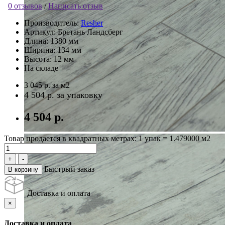
0 отзывов
/
Написать отзыв
Производитель:
Resher
Артикул:
Бретань Ландсберг
Длина:
1380 мм
Ширина:
134 мм
Высота:
12 мм
На складе
3 045 р.
за м2
4 504 р.
за упаковку
4 504 р.
Товар продается в квадратных метрах: 1 упак = 1.479000 м2
Быстрый заказ
В корзину
Доставка и оплата
×
Доставка и оплата