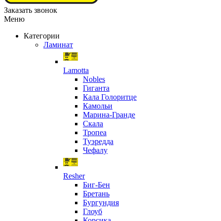
Заказать звонок
Меню
Категории
Ламинат
Lamotta
Nobles
Гиганта
Кала Голоритце
Камольи
Марина-Гранде
Скала
Тропеа
Туэредда
Чефалу
Resher
Биг-Бен
Бретань
Бургундия
Глоуб
Корсика