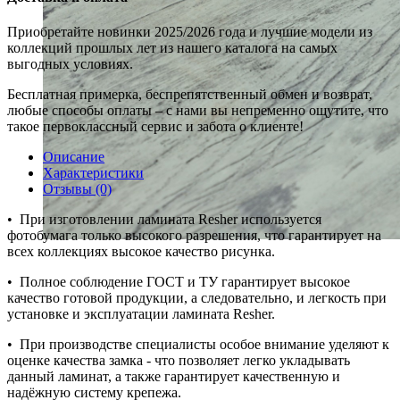
Приобретайте новинки 2025/2026 года и лучшие модели из
коллекций прошлых лет из нашего каталога на самых
выгодных условиях.
Бесплатная примерка, беспрепятственный обмен и возврат,
любые способы оплаты – с нами вы непременно ощутите, что
такое первоклассный сервис и забота о клиенте!
Описание
Характеристики
Отзывы (0)
•⁠ ⁠При изготовлении ламината Resher используется
фотобумага только высокого разрешения, что гарантирует на
всех коллекциях высокое качество рисунка.
•⁠ ⁠Полное соблюдение ГОСТ и ТУ гарантирует высокое
качество готовой продукции, а следовательно, и легкость при
установке и эксплуатации ламината Resher.
•⁠ ⁠При производстве специалисты особое внимание уделяют к
оценке качества замка - что позволяет легко укладывать
данный ламинат, а также гарантирует качественную и
надёжную систему крепежа.