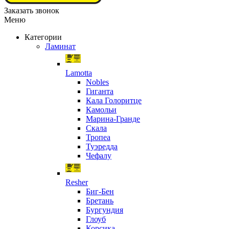
Заказать звонок
Меню
Категории
Ламинат
Lamotta
Nobles
Гиганта
Кала Голоритце
Камольи
Марина-Гранде
Скала
Тропеа
Туэредда
Чефалу
Resher
Биг-Бен
Бретань
Бургундия
Глоуб
Корсика