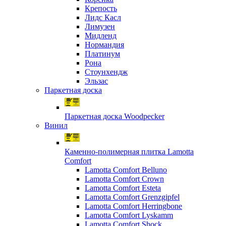
Крепость
Лидс Касл
Лимузен
Мидленд
Нормандия
Платинум
Рона
Стоунхендж
Эльзас
Паркетная доска
Паркетная доска Woodpecker
Винил
Каменно-полимерная плитка Lamotta
Comfort
Lamotta Comfort Belluno
Lamotta Comfort Crown
Lamotta Comfort Esteta
Lamotta Comfort Grenzgipfel
Lamotta Comfort Herringbone
Lamotta Comfort Lyskamm
Lamotta Comfort Shock