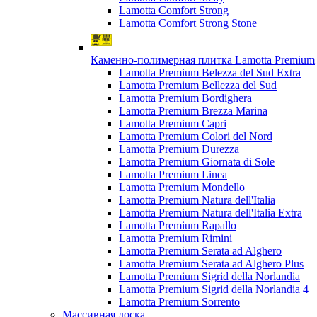
Lamotta Comfort Strong
Lamotta Comfort Strong Stone
Каменно-полимерная плитка Lamotta Premium
Lamotta Premium Belezza del Sud Extra
Lamotta Premium Bellezza del Sud
Lamotta Premium Bordighera
Lamotta Premium Brezza Marina
Lamotta Premium Capri
Lamotta Premium Colori del Nord
Lamotta Premium Durezza
Lamotta Premium Giornata di Sole
Lamotta Premium Linea
Lamotta Premium Mondello
Lamotta Premium Natura dell'Italia
Lamotta Premium Natura dell'Italia Extra
Lamotta Premium Rapallo
Lamotta Premium Rimini
Lamotta Premium Serata ad Alghero
Lamotta Premium Serata ad Alghero Plus
Lamotta Premium Sigrid della Norlandia
Lamotta Premium Sigrid della Norlandia 4
Lamotta Premium Sorrento
Массивная доска