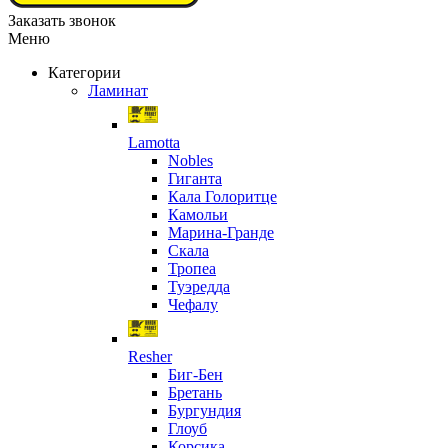
Заказать звонок
Меню
Категории
Ламинат
Lamotta
Nobles
Гиганта
Кала Голоритце
Камольи
Марина-Гранде
Скала
Тропеа
Туэредда
Чефалу
Resher
Биг-Бен
Бретань
Бургундия
Глоуб
Корсика