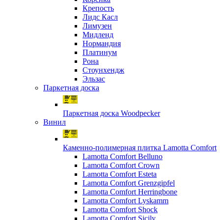
Крепость
Лидс Касл
Лимузен
Мидленд
Нормандия
Платинум
Рона
Стоунхендж
Эльзас
Паркетная доска
Паркетная доска Woodpecker
Винил
Каменно-полимерная плитка Lamotta Comfort
Lamotta Comfort Belluno
Lamotta Comfort Crown
Lamotta Comfort Esteta
Lamotta Comfort Grenzgipfel
Lamotta Comfort Herringbone
Lamotta Comfort Lyskamm
Lamotta Comfort Shock
Lamotta Comfort Sicily