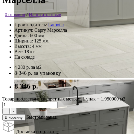
0 отзывов
/
Написать отзыв
Производитель:
Lamotta
Артикул:
Capry Марселла
Длина:
600 мм
Ширина:
125 мм
Высота:
4 мм
Вес:
18 кг
На складе
4 280 р.
за м2
8 346 р.
за упаковку
8 346 р.
Товар продается в квадратных метрах: 1 упак = 1.950000 м2
Быстрый заказ
В корзину
Доставка и оплата