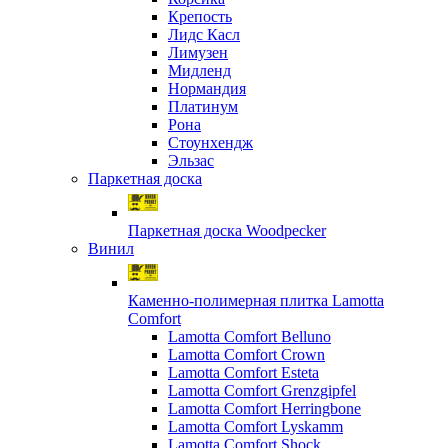
Крепость
Лидс Касл
Лимузен
Мидленд
Нормандия
Платинум
Рона
Стоунхендж
Эльзас
Паркетная доска
Паркетная доска Woodpecker
Винил
Каменно-полимерная плитка Lamotta
Comfort
Lamotta Comfort Belluno
Lamotta Comfort Crown
Lamotta Comfort Esteta
Lamotta Comfort Grenzgipfel
Lamotta Comfort Herringbone
Lamotta Comfort Lyskamm
Lamotta Comfort Shock