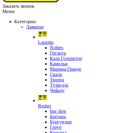
Заказать звонок
Меню
Категории
Ламинат
Lamotta
Nobles
Гиганта
Кала Голоритце
Камольи
Марина-Гранде
Скала
Тропеа
Туэредда
Чефалу
Resher
Биг-Бен
Бретань
Бургундия
Глоуб
Корсика