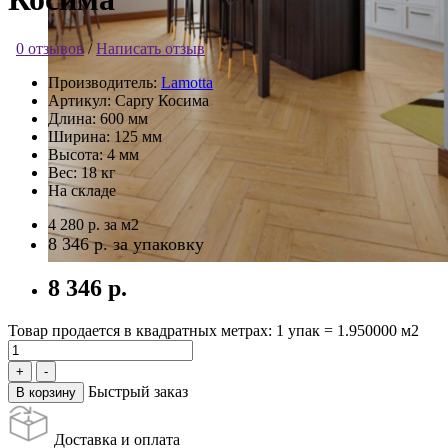
0 отзывов
/
Написать отзыв
Производитель:
Lamotta
Артикул:
Capry Косима
Длина:
600 мм
Ширина:
125 мм
Высота:
4 мм
Вес:
18 кг
На складе
4 280 р.
за м2
8 346 р.
за упаковку
8 346 р.
Товар продается в квадратных метрах: 1 упак = 1.950000 м2
Быстрый заказ
В корзину
Доставка и оплата