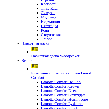
Крепость
Лидс Касл
Лимузен
Мидленд
Нормандия
Платинум
Рона
Стоунхендж
Эльзас
Паркетная доска
Паркетная доска Woodpecker
Винил
Каменно-полимерная плитка Lamotta
Comfort
Lamotta Comfort Belluno
Lamotta Comfort Crown
Lamotta Comfort Esteta
Lamotta Comfort Grenzgipfel
Lamotta Comfort Herringbone
Lamotta Comfort Lyskamm
Lamotta Comfort Shock