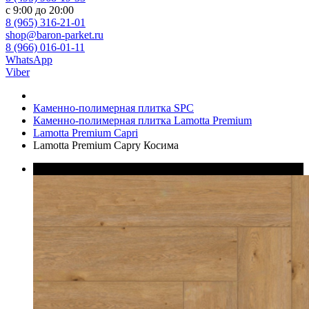
с 9:00 до 20:00
8 (965) 316-21-01
shop@baron-parket.ru
8 (966) 016-01-11
WhatsApp
Viber
Каменно-полимерная плитка SPC
Каменно-полимерная плитка Lamotta Premium
Lamotta Premium Capri
Lamotta Premium Capry Косима
В наличии