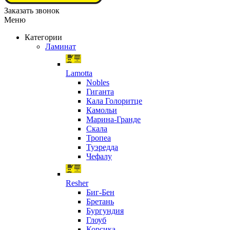
Заказать звонок
Меню
Категории
Ламинат
Lamotta
Nobles
Гиганта
Кала Голоритце
Камольи
Марина-Гранде
Скала
Тропеа
Туэредда
Чефалу
Resher
Биг-Бен
Бретань
Бургундия
Глоуб
Корсика