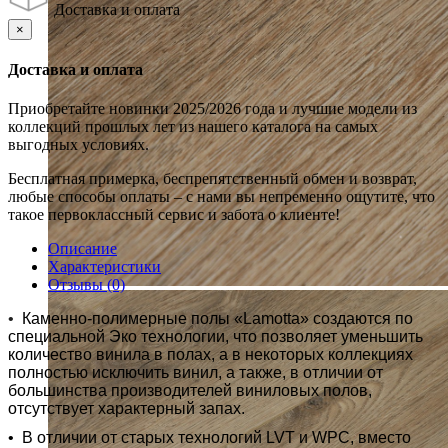
Доставка и оплата
×
Доставка и оплата
Приобретайте новинки 2025/2026 года и лучшие модели из
коллекций прошлых лет из нашего каталога на самых
выгодных условиях.
Бесплатная примерка, беспрепятственный обмен и возврат,
любые способы оплаты – с нами вы непременно ощутите, что
такое первоклассный сервис и забота о клиенте!
Описание
Характеристики
Отзывы (0)
•
Каменно-полимерные полы «Lamotta» создаются по
специальной Эко технологии, что позволяет уменьшить
количество винила в полах, а в некоторых коллекциях
полностью исключить винил, а также, в отличии от
большинства производителей виниловых полов,
отсутствует характерный запах.
•
В отличии от старых технологий LVT и WPC, вместо