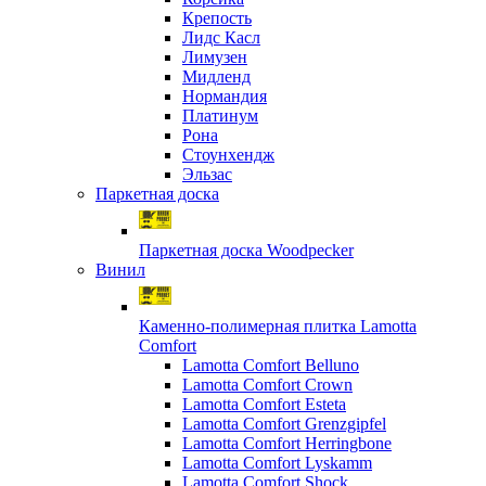
Крепость
Лидс Касл
Лимузен
Мидленд
Нормандия
Платинум
Рона
Стоунхендж
Эльзас
Паркетная доска
Паркетная доска Woodpecker
Винил
Каменно-полимерная плитка Lamotta
Comfort
Lamotta Comfort Belluno
Lamotta Comfort Crown
Lamotta Comfort Esteta
Lamotta Comfort Grenzgipfel
Lamotta Comfort Herringbone
Lamotta Comfort Lyskamm
Lamotta Comfort Shock