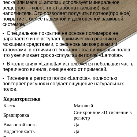
песка или мела «Lamotta» использует минеральное
вещество — известняк (карбонат кальция), как
наполнитель. Это позволяет получить плотное(прочное)
покрытие с более надежной и долговечной замковой
системой.
•
Специальное покрытие на основе полимеров не
царапается и не вступает в химическую реакцию с
моющими средствами, с резиновыми ковриками и
тапочками, в отличии от большинства виниловых полов,
что увеличивает срок эксплуатации полов «Lamotta».
•
В коллекциях «Lamotta» используется небольшая часть
первичного винила, очищенного от примесей.
•
Тиснение в регистр полов «Lamotta», полностью
повторяет рисунок и создает ощущение натуральных
полов.
Характеристики
Блеск
Матовый
Синхронное 3D тиснение в
Брашировка
регистр
Влагостойкость
Да
Водостойкость
Да