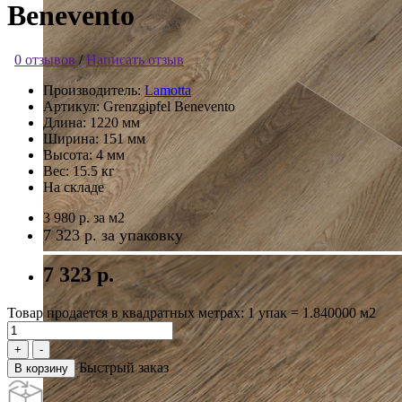
Benevento
0 отзывов
/
Написать отзыв
Производитель:
Lamotta
Артикул:
Grenzgipfel Benevento
Длина:
1220 мм
Ширина:
151 мм
Высота:
4 мм
Вес:
15.5 кг
На складе
3 980 р.
за м2
7 323 р.
за упаковку
7 323 р.
Товар продается в квадратных метрах: 1 упак = 1.840000 м2
Быстрый заказ
В корзину