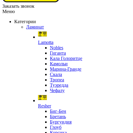
Заказать звонок
Меню
Категории
Ламинат
Lamotta
Nobles
Гиганта
Кала Голоритце
Камольи
Марина-Гранде
Скала
Тропеа
Туэредда
Чефалу
Resher
Биг-Бен
Бретань
Бургундия
Глоуб
Корсика