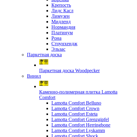
Крепость
Лидс Касл
Лимузен
Мидленд
Нормандия
Платинум
Рона
Стоунхендж
Эльзас
Паркетная доска
Паркетная доска Woodpecker
Винил
Каменно-полимерная плитка Lamotta
Comfort
Lamotta Comfort Belluno
Lamotta Comfort Crown
Lamotta Comfort Esteta
Lamotta Comfort Grenzgipfel
Lamotta Comfort Herringbone
Lamotta Comfort Lyskamm
Lamotta Comfort Shock