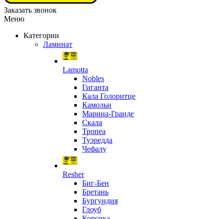
Заказать звонок
Меню
Категории
Ламинат
Lamotta
Nobles
Гиганта
Кала Голоритце
Камольи
Марина-Гранде
Скала
Тропеа
Туэредда
Чефалу
Resher
Биг-Бен
Бретань
Бургундия
Глоуб
Корсика