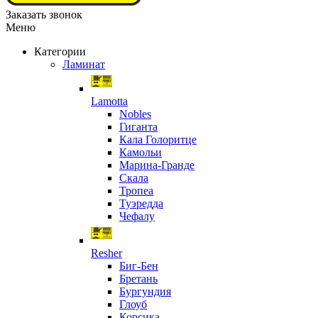
Заказать звонок
Меню
Категории
Ламинат
Lamotta
Nobles
Гиганта
Кала Голоритце
Камольи
Марина-Гранде
Скала
Тропеа
Туэредда
Чефалу
Resher
Биг-Бен
Бретань
Бургундия
Глоуб
Корсика