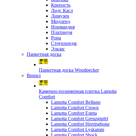
Крепость
Лидс Касл
Лимузен
Мидленд
Нормандия
Платинум
Рона
Стоунхендж
Эльзас
Паркетная доска
Паркетная доска Woodpecker
Винил
Каменно-полимерная плитка Lamotta
Comfort
Lamotta Comfort Belluno
Lamotta Comfort Crown
Lamotta Comfort Esteta
Lamotta Comfort Grenzgipfel
Lamotta Comfort Herringbone
Lamotta Comfort Lyskamm
Lamotta Comfort Shock