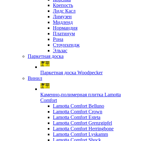
Крепость
Лидс Касл
Лимузен
Мидленд
Нормандия
Платинум
Рона
Стоунхендж
Эльзас
Паркетная доска
Паркетная доска Woodpecker
Винил
Каменно-полимерная плитка Lamotta
Comfort
Lamotta Comfort Belluno
Lamotta Comfort Crown
Lamotta Comfort Esteta
Lamotta Comfort Grenzgipfel
Lamotta Comfort Herringbone
Lamotta Comfort Lyskamm
Lamotta Comfort Shock