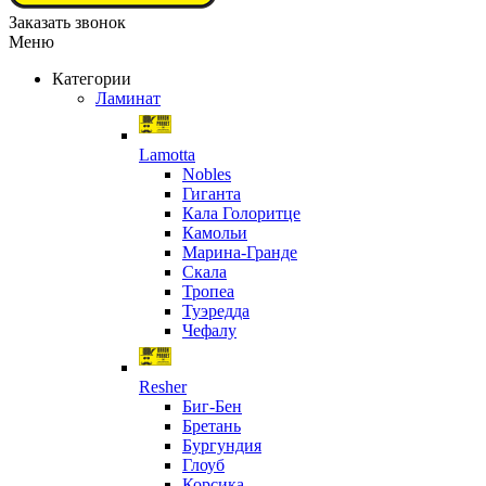
Заказать звонок
Меню
Категории
Ламинат
Lamotta
Nobles
Гиганта
Кала Голоритце
Камольи
Марина-Гранде
Скала
Тропеа
Туэредда
Чефалу
Resher
Биг-Бен
Бретань
Бургундия
Глоуб
Корсика