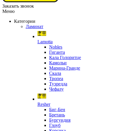
Заказать звонок
Меню
Категории
Ламинат
Lamotta
Nobles
Гиганта
Кала Голоритце
Камольи
Марина-Гранде
Скала
Тропеа
Туэредда
Чефалу
Resher
Биг-Бен
Бретань
Бургундия
Глоуб
Корсика