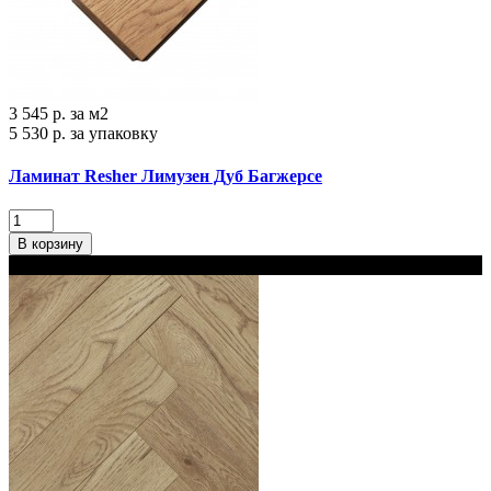
3 545 р.
за м2
5 530 р.
за упаковку
Ламинат Resher Лимузен Дуб Багжерсе
В корзину
В наличии