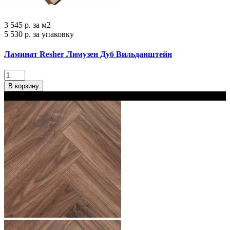
3 545 р.
за м2
5 530 р.
за упаковку
Ламинат Resher Лимузен Дуб Вильданштейн
В корзину
В наличии