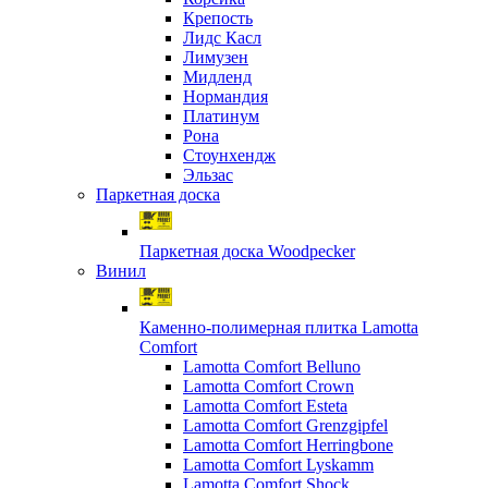
Крепость
Лидс Касл
Лимузен
Мидленд
Нормандия
Платинум
Рона
Стоунхендж
Эльзас
Паркетная доска
Паркетная доска Woodpecker
Винил
Каменно-полимерная плитка Lamotta
Comfort
Lamotta Comfort Belluno
Lamotta Comfort Crown
Lamotta Comfort Esteta
Lamotta Comfort Grenzgipfel
Lamotta Comfort Herringbone
Lamotta Comfort Lyskamm
Lamotta Comfort Shock