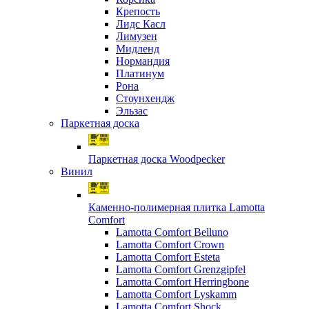
Крепость
Лидс Касл
Лимузен
Мидленд
Нормандия
Платинум
Рона
Стоунхендж
Эльзас
Паркетная доска
Паркетная доска Woodpecker
Винил
Каменно-полимерная плитка Lamotta
Comfort
Lamotta Comfort Belluno
Lamotta Comfort Crown
Lamotta Comfort Esteta
Lamotta Comfort Grenzgipfel
Lamotta Comfort Herringbone
Lamotta Comfort Lyskamm
Lamotta Comfort Shock