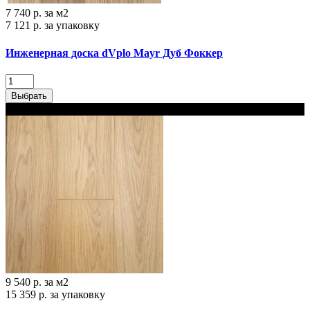
7 740 р.
за м2
7 121 р.
за упаковку
Инженерная доска dVplo Mayr Дуб Фоккер‎
Выбрать
В наличии
9 540 р.
за м2
15 359 р.
за упаковку