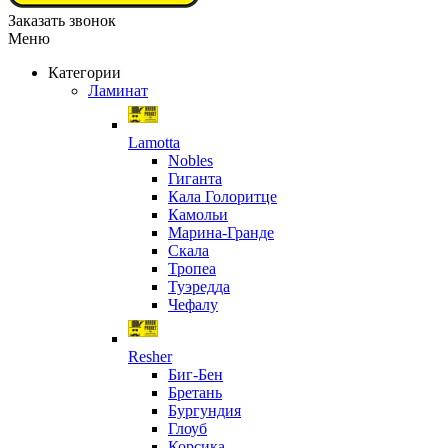
Заказать звонок
Меню
Категории
Ламинат
Lamotta
Nobles
Гиганта
Кала Голоритце
Камольи
Марина-Гранде
Скала
Тропеа
Туэредда
Чефалу
Resher
Биг-Бен
Бретань
Бургундия
Глоуб
Корсика