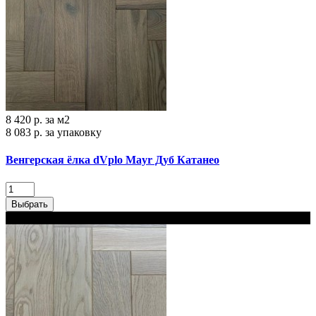
8 420 р.
за м2
8 083 р.
за упаковку
Венгерская ёлка dVplo Mayr Дуб Катанео
Выбрать
В наличии