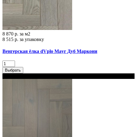
8 870 р.
за м2
8 515 р.
за упаковку
Венгерская ёлка dVplo Mayr Дуб Маркони
Выбрать
В наличии