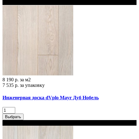
В наличии
8 190 р.
за м2
7 535 р.
за упаковку
Инженерная доска dVplo Mayr Дуб Нобель‎
Выбрать
В наличии