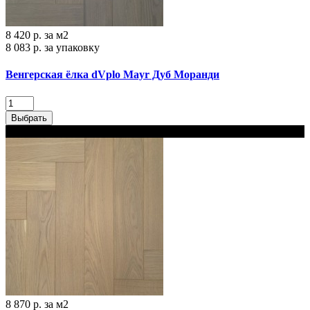
8 420 р.
за м2
8 083 р.
за упаковку
Венгерская ёлка dVplo Mayr Дуб Моранди
Выбрать
В наличии
8 870 р.
за м2