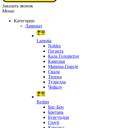
Заказать звонок
Меню
Категории
Ламинат
Lamotta
Nobles
Гиганта
Кала Голоритце
Камольи
Марина-Гранде
Скала
Тропеа
Туэредда
Чефалу
Resher
Биг-Бен
Бретань
Бургундия
Глоуб
Корсика