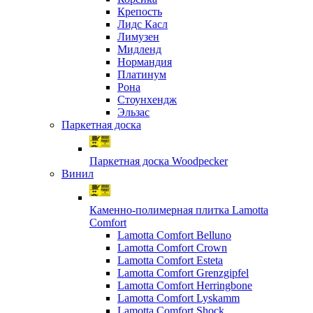
Крепость
Лидс Касл
Лимузен
Мидленд
Нормандия
Платинум
Рона
Стоунхендж
Эльзас
Паркетная доска
Паркетная доска Woodpecker
Винил
Каменно-полимерная плитка Lamotta
Comfort
Lamotta Comfort Belluno
Lamotta Comfort Crown
Lamotta Comfort Esteta
Lamotta Comfort Grenzgipfel
Lamotta Comfort Herringbone
Lamotta Comfort Lyskamm
Lamotta Comfort Shock