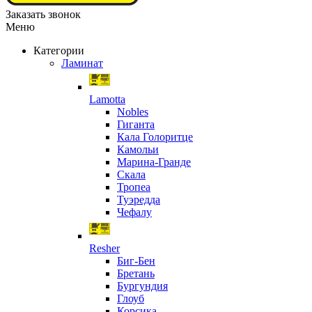
Заказать звонок
Меню
Категории
Ламинат
Lamotta
Nobles
Гиганта
Кала Голоритце
Камольи
Марина-Гранде
Скала
Тропеа
Туэредда
Чефалу
Resher
Биг-Бен
Бретань
Бургундия
Глоуб
Корсика