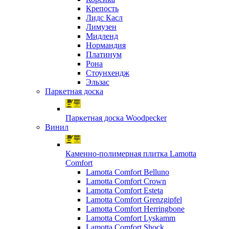
Крепость
Лидс Касл
Лимузен
Мидленд
Нормандия
Платинум
Рона
Стоунхендж
Эльзас
Паркетная доска
Паркетная доска Woodpecker
Винил
Каменно-полимерная плитка Lamotta
Comfort
Lamotta Comfort Belluno
Lamotta Comfort Crown
Lamotta Comfort Esteta
Lamotta Comfort Grenzgipfel
Lamotta Comfort Herringbone
Lamotta Comfort Lyskamm
Lamotta Comfort Shock