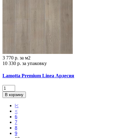
3 770 р.
за м2
10 330 р.
за упаковку
Lamotta Premium Linea Ардесия
В корзину
|<
<
6
7
8
9