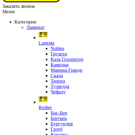
Заказать звонок
Меню
Категории
Ламинат
Lamotta
Nobles
Гиганта
Кала Голоритце
Камольи
Марина-Гранде
Скала
Тропеа
Туэредда
Чефалу
Resher
Биг-Бен
Бретань
Бургундия
Глоуб
Корсика