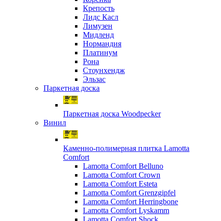
Крепость
Лидс Касл
Лимузен
Мидленд
Нормандия
Платинум
Рона
Стоунхендж
Эльзас
Паркетная доска
Паркетная доска Woodpecker
Винил
Каменно-полимерная плитка Lamotta
Comfort
Lamotta Comfort Belluno
Lamotta Comfort Crown
Lamotta Comfort Esteta
Lamotta Comfort Grenzgipfel
Lamotta Comfort Herringbone
Lamotta Comfort Lyskamm
Lamotta Comfort Shock