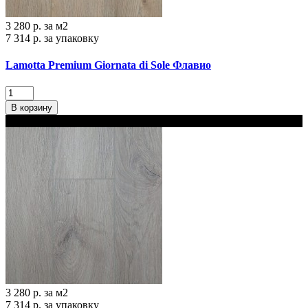
3 280 р.
за м2
7 314 р.
за упаковку
Lamotta Premium Giornata di Sole Флавио
В корзину
В наличии
3 280 р.
за м2
7 314 р.
за упаковку