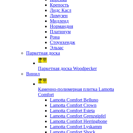
Крепость
Лидс Касл
Лимузен
Мидленд
Нормандия
Платинум
Рона
Стоунхендж
Эльзас
Паркетная доска
Паркетная доска Woodpecker
Винил
Каменно-полимерная плитка Lamotta
Comfort
Lamotta Comfort Belluno
Lamotta Comfort Crown
Lamotta Comfort Esteta
Lamotta Comfort Grenzgipfel
Lamotta Comfort Herringbone
Lamotta Comfort Lyskamm
Lamotta Comfort Shock