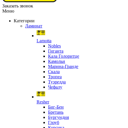
Заказать звонок
Меню
Категории
Ламинат
Lamotta
Nobles
Гиганта
Кала Голоритце
Камольи
Марина-Гранде
Скала
Тропеа
Туэредда
Чефалу
Resher
Биг-Бен
Бретань
Бургундия
Глоуб
Корсика