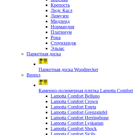
Крепость
Лидс Касл
Лимузен
Мидленд
Нормандия
Платинум
Рона
Стоунхендж
Эльзас
Паркетная доска
Паркетная доска Woodpecker
Винил
Каменно-полимерная плитка Lamotta Comfort
Lamotta Comfort Belluno
Lamotta Comfort Crown
Lamotta Comfort Esteta
Lamotta Comfort Grenzgipfel
Lamotta Comfort Herringbone
Lamotta Comfort Lyskamm
Lamotta Comfort Shock
Lamotta Comfort Sicily