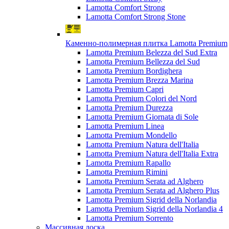
Lamotta Comfort Strong
Lamotta Comfort Strong Stone
Каменно-полимерная плитка Lamotta Premium
Lamotta Premium Belezza del Sud Extra
Lamotta Premium Bellezza del Sud
Lamotta Premium Bordighera
Lamotta Premium Brezza Marina
Lamotta Premium Capri
Lamotta Premium Colori del Nord
Lamotta Premium Durezza
Lamotta Premium Giornata di Sole
Lamotta Premium Linea
Lamotta Premium Mondello
Lamotta Premium Natura dell'Italia
Lamotta Premium Natura dell'Italia Extra
Lamotta Premium Rapallo
Lamotta Premium Rimini
Lamotta Premium Serata ad Alghero
Lamotta Premium Serata ad Alghero Plus
Lamotta Premium Sigrid della Norlandia
Lamotta Premium Sigrid della Norlandia 4
Lamotta Premium Sorrento
Массивная доска