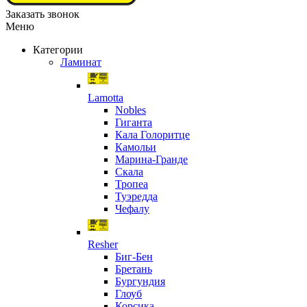
Заказать звонок
Меню
Категории
Ламинат
Lamotta
Nobles
Гиганта
Кала Голоритце
Камольи
Марина-Гранде
Скала
Тропеа
Туэредда
Чефалу
Resher
Биг-Бен
Бретань
Бургундия
Глоуб
Корсика