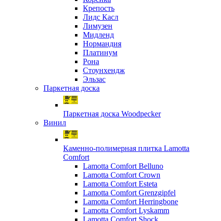
Крепость
Лидс Касл
Лимузен
Мидленд
Нормандия
Платинум
Рона
Стоунхендж
Эльзас
Паркетная доска
Паркетная доска Woodpecker
Винил
Каменно-полимерная плитка Lamotta
Comfort
Lamotta Comfort Belluno
Lamotta Comfort Crown
Lamotta Comfort Esteta
Lamotta Comfort Grenzgipfel
Lamotta Comfort Herringbone
Lamotta Comfort Lyskamm
Lamotta Comfort Shock