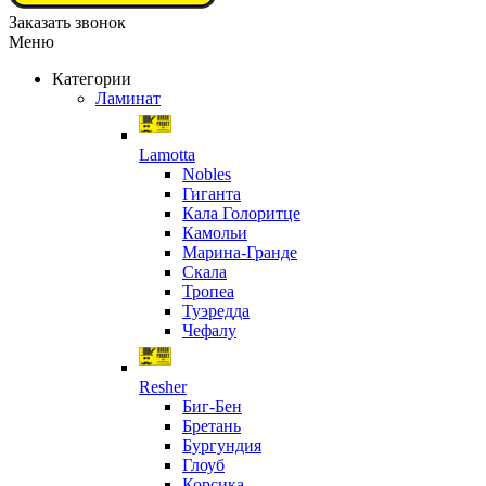
Заказать звонок
Меню
Категории
Ламинат
Lamotta
Nobles
Гиганта
Кала Голоритце
Камольи
Марина-Гранде
Скала
Тропеа
Туэредда
Чефалу
Resher
Биг-Бен
Бретань
Бургундия
Глоуб
Корсика